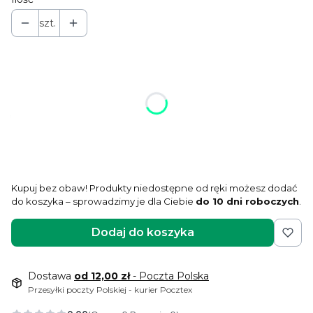
szt.
Wybierz wariant produktu:
Poszczególne warianty mogą różnić się ceną
*
rozmiar części pracującej
Wybierz
Kupuj bez obaw! Produkty niedostępne od ręki możesz dodać
do koszyka – sprowadzimy je dla Ciebie
do 10 dni roboczych
.
Dodaj do koszyka
Dostawa
od 12,00 zł
- Poczta Polska
Przesyłki poczty Polskiej - kurier Pocztex