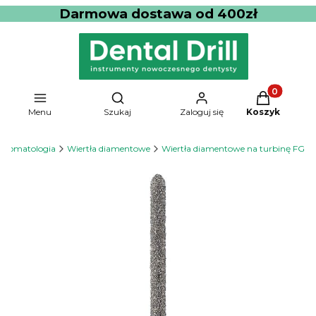
Darmowa dostawa od 400zł
Produkty w 
Otwórz wyszukiwarkę
Menu
Szukaj
Zaloguj się
Koszyk
Stomatologia
Wiertła diamentowe
Wiertła diamentowe na turbinę FG