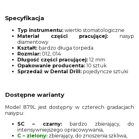
Specyfikacja
Typ instrumentu:
wiertło stomatologiczne
Materiał części pracującej:
nasyp
diamentowy
Kształt:
bardzo długa torpeda
Rozmiar:
012, 014
Długość części pracującej:
12 mm
Opakowanie producenta:
10 sztuk
Sprzedaż w Dental Drill:
pojedyncze sztuki
Dostępne warianty
Model 879L jest dostępny w czterech gradacjach
nasypu:
SC – czarny:
bardzo zbierający, do
intensywniejszego opracowywania,
C – zielony:
zbierający, do znoszenia szkliwa,