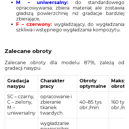
M – uniwersalny:
do standardowego
opracowywania; zbiera materiał, ale zostawia
gładszą powierzchnię niż gradacje bardziej
zbierające,
F – czerwony:
wygładzający, do wygładzania
szkliwa i wstępnego wygładzania kompozytu.
Zalecane obroty
Zalecane obroty dla modelu 879L zależą od
gradacji nasypu.
Gradacja
Charakter
Obroty
Maksy
nasypu
pracy
optymalne
obroty
SC – czarny,
opracowanie i
C – zielony,
zbieranie
40–85 tys.
160 tys.
M –
tkanek
obr./min
obr./mi
uniwersalny
twardych
wygładzanie
powierzchni