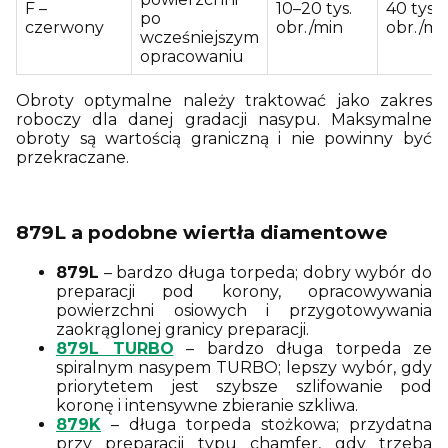
F –
10–20 tys.
40 tys.
po
czerwony
obr./min
obr./mi
wcześniejszym
opracowaniu
Obroty optymalne należy traktować jako zakres
roboczy dla danej gradacji nasypu. Maksymalne
obroty są wartością graniczną i nie powinny być
przekraczane.
879L a podobne wiertła diamentowe
879L
– bardzo długa torpeda; dobry wybór do
preparacji pod korony, opracowywania
powierzchni osiowych i przygotowywania
zaokrąglonej granicy preparacji.
879L TURBO
– bardzo długa torpeda ze
spiralnym nasypem TURBO; lepszy wybór, gdy
priorytetem jest szybsze szlifowanie pod
koronę i intensywne zbieranie szkliwa.
879K
– długa torpeda stożkowa; przydatna
przy preparacji typu chamfer, gdy trzeba