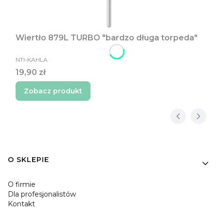
Wiertło 879L TURBO "bardzo długa torpeda"
PRODUCENT
NTI-KAHLA
Cena
19,90 zł
Zobacz produkt
Linki w stopce
O SKLEPIE
O firmie
Dla profesjonalistów
Kontakt