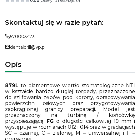
0.00
(Oceny: 0 Recenzje: 0)
Skontaktuj się w razie pytań:
570003473
dentaldrill@vp.pl
Opis
879L
to diamentowe wiertło stomatologiczne NTI
w kształcie bardzo długiej torpedy, przeznaczone
do szlifowania zębów pod korony, opracowywania
powierzchni osiowych oraz przygotowywania
zaokrąglonej granicy preparacji. Model jest
przeznaczony na turbinę / końcówkę
przyspieszającą
FG
o długości całkowitej 19 mm i
występuje w rozmiarach 012 i 014 oraz w gradacjach
SC – czarnej, C – zielonej, M – uniwersalnej i F –
czerwonej.