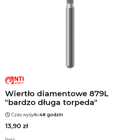
Wiertło diamentowe 879L
"bardzo długa torpeda"
Czas wysyłki:
48 godzin
Cena
13,90 zł
Ilość