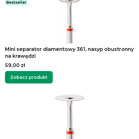
Bestseller
Mini separator diamentowy 361, nasyp obustronny
na krawędzi
Cena
59,00 zł
Zobacz produkt