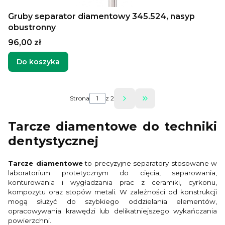
Gruby separator diamentowy 345.524, nasyp
obustronny
Cena
96,00 zł
Do koszyka
Strona
z 2
Przejdź do ostatniej 
Tarcze diamentowe do techniki
dentystycznej
Tarcze diamentowe
to precyzyjne separatory stosowane w
laboratorium protetycznym do cięcia, separowania,
konturowania i wygładzania prac z ceramiki, cyrkonu,
kompozytu oraz stopów metali. W zależności od konstrukcji
mogą służyć do szybkiego oddzielania elementów,
opracowywania krawędzi lub delikatniejszego wykańczania
powierzchni.