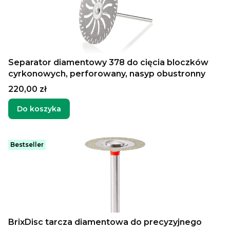
Separator diamentowy 378 do cięcia bloczków
cyrkonowych, perforowany, nasyp obustronny
Cena
220,00 zł
Do koszyka
Bestseller
BrixDisc tarcza diamentowa do precyzyjnego