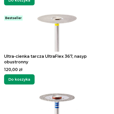
Do koszyka
Bestseller
Ultra-cienka tarcza UltraFlex 367, nasyp
obustronny
Cena
120,00 zł
Do koszyka