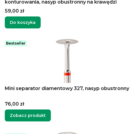
konturowania, nasyp obustronny na krawędzi
Cena
59,00 zł
Do koszyka
Bestseller
Mini separator diamentowy 327, nasyp obustronny
Cena
76,00 zł
Zobacz produkt