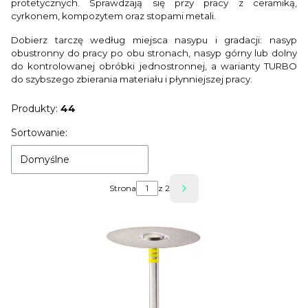
protetycznych. Sprawdzają się przy pracy z ceramiką,
cyrkonem, kompozytem oraz stopami metali.
Dobierz tarczę według miejsca nasypu i gradacji: nasyp
obustronny do pracy po obu stronach, nasyp górny lub dolny
do kontrolowanej obróbki jednostronnej, a warianty TURBO
do szybszego zbierania materiału i płynniejszej pracy.
Produkty:
44
Lista produktów
Sortowanie:
Domyślne
Strona
z 2
Następne produkty