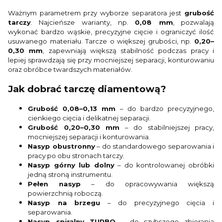
Ważnym parametrem przy wyborze separatora jest
grubość
tarczy
. Najcieńsze warianty, np.
0,08 mm
, pozwalają
wykonać bardzo wąskie, precyzyjne cięcie i ograniczyć ilość
usuwanego materiału. Tarcze o większej grubości, np.
0,20–
0,30 mm
, zapewniają większą stabilność podczas pracy i
lepiej sprawdzają się przy mocniejszej separacji, konturowaniu
oraz obróbce twardszych materiałów.
Jak dobrać tarczę diamentową?
Grubość 0,08–0,13 mm
– do bardzo precyzyjnego,
cienkiego cięcia i delikatnej separacji.
Grubość 0,20–0,30 mm
– do stabilniejszej pracy,
mocniejszej separacji i konturowania.
Nasyp obustronny
– do standardowego separowania i
pracy po obu stronach tarczy.
Nasyp górny lub dolny
– do kontrolowanej obróbki
jedną stroną instrumentu.
Pełen nasyp
– do opracowywania większą
powierzchnią roboczą.
Nasyp na brzegu
– do precyzyjnego cięcia i
separowania.
Nasyp spiralny TURBO
– do szybszego zbierania