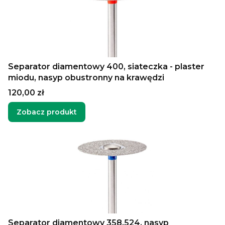
Separator diamentowy 400, siateczka - plaster
miodu, nasyp obustronny na krawędzi
Cena
120,00 zł
Zobacz produkt
Separator diamentowy 358.524, nasyp