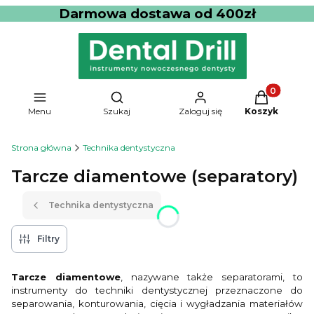
Darmowa dostawa od 400zł
Produkty w 
Otwórz wyszukiwarkę
Menu
Szukaj
Zaloguj się
Koszyk
Strona główna
Technika dentystyczna
Tarcze diamentowe (separatory)
Technika dentystyczna
Filtry
Tarcze diamentowe
, nazywane także separatorami, to
instrumenty do techniki dentystycznej przeznaczone do
separowania, konturowania, cięcia i wygładzania materiałów