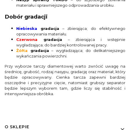
materiału i sprawniejszego odprowadzania urobku.
Dobór gradacji
Niebieska
gradacja
– zbierająca; do efektywnego
opracowywania materiału.
Czerwona
gradacja
– zbierająca i wstępnie
wygładzająca; do bardziej kontrolowanej pracy.
Żółta
gradacja
– wygładzająca; do delikatniejszego
wykańczania powierzchni.
Przy wyborze tarczy diamentowej warto zwrócić uwagę na
średnicę, grubość, rodzaj nasypu, gradację oraz materiał, który
będzie opracowywany. Cienka tarcza zapewni bardziej
oszczędne i precyzyjne cięcie, natomiast grubszy separator
będzie lepszym wyborem tam, gdzie liczy się stabilność i
intensywniejsza obróbka.
Linki w stopce
O SKLEPIE