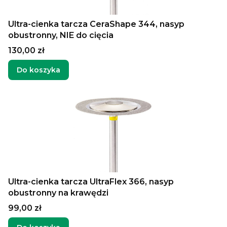
Ultra-cienka tarcza CeraShape 344, nasyp
obustronny, NIE do cięcia
Cena
130,00 zł
Do koszyka
Ultra-cienka tarcza UltraFlex 366, nasyp
obustronny na krawędzi
Cena
99,00 zł