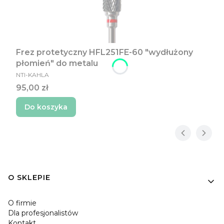
Frez protetyczny HFL251FE-60 "wydłużony
płomień" do metalu
PRODUCENT
NTI-KAHLA
Cena
95,00 zł
Do koszyka
Linki w stopce
O SKLEPIE
O firmie
Dla profesjonalistów
Kontakt