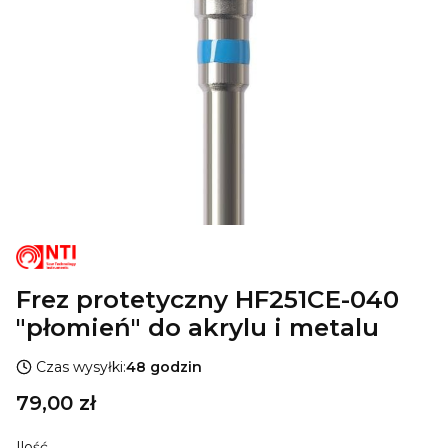
Frez protetyczny HF251CE-040
"płomień" do akrylu i metalu
Czas wysyłki:
48 godzin
Cena
79,00 zł
Ilość