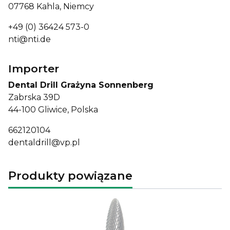
07768 Kahla, Niemcy
+49 (0) 36424 573-0
nti@nti.de
Importer
Dental Drill Grażyna Sonnenberg
Zabrska 39D
44-100 Gliwice, Polska
662120104
dentaldrill@vp.pl
Produkty powiązane