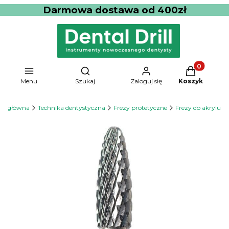
Darmowa dostawa od 400zł
Produkty w 
Otwórz wyszukiwarkę
Menu
Szukaj
Zaloguj się
Koszyk
na główna
Technika dentystyczna
Frezy protetyczne
Frezy do akrylu