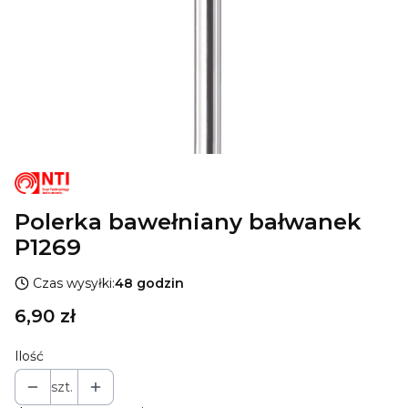
Polerka bawełniany bałwanek
P1269
Czas wysyłki:
48 godzin
Cena
6,90 zł
Ilość
szt.