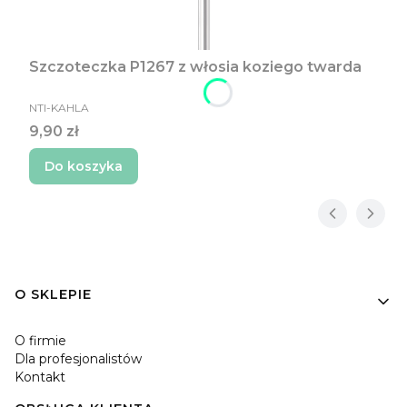
Szczoteczka P1267 z włosia koziego twarda
PRODUCENT
NTI-KAHLA
Cena
9,90 zł
Do koszyka
Linki w stopce
O SKLEPIE
O firmie
Dla profesjonalistów
Kontakt