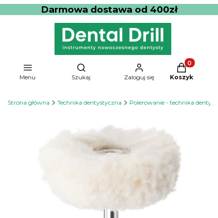
Darmowa dostawa od 400zł
Produkty w 
Otwórz wyszukiwarkę
Menu
Szukaj
Zaloguj się
Koszyk
Strona główna
Technika dentystyczna
Polerowanie - technika dentys