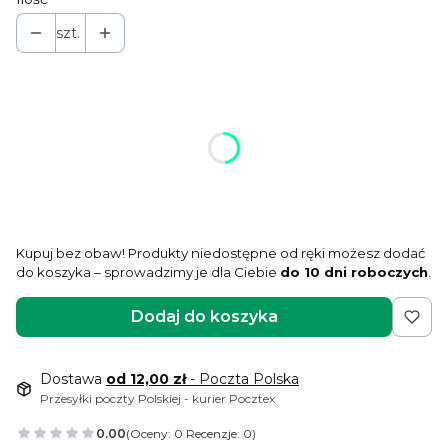
szt.
Wybierz wariant produktu:
Poszczególne warianty mogą różnić się ceną
*
rodzaj nasypu
Wybierz
Kupuj bez obaw! Produkty niedostępne od ręki możesz dodać
do koszyka – sprowadzimy je dla Ciebie
do 10 dni roboczych
.
Dodaj do koszyka
Dostawa
od 12,00 zł
- Poczta Polska
Przesyłki poczty Polskiej - kurier Pocztex
0.00
(Oceny: 0 Recenzje: 0)