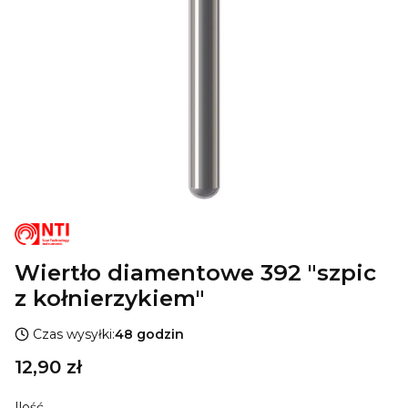
Wiertło diamentowe 392 "szpic
z kołnierzykiem"
Czas wysyłki:
48 godzin
Cena
12,90 zł
Ilość