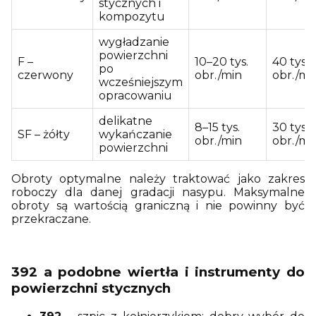
stycznych i
kompozytu
wygładzanie
powierzchni
F –
10–20 tys.
40 tys.
po
czerwony
obr./min
obr./mi
wcześniejszym
opracowaniu
delikatne
8–15 tys.
30 tys.
SF – żółty
wykańczanie
obr./min
obr./mi
powierzchni
Obroty optymalne należy traktować jako zakres
roboczy dla danej gradacji nasypu. Maksymalne
obroty są wartością graniczną i nie powinny być
przekraczane.
392 a podobne wiertła i instrumenty do
powierzchni stycznych