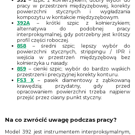
392
– szpic z kołnierzykiem; dobry wybór do
pracy w przestrzeni międzyzębowej, korekty
powierzchni stycznych i wygładzania
kompozytu w kontakcie międzyzębowym.
392A
– krótki szpic z kołnierzykiem;
alternatywa do podobnej pracy
interproksymalnej, gdy potrzebny jest krótszy
profil części roboczej.
858
– średni szpic; lepszy wybór do
powierzchni stycznych, strippingu / IPR i
wejścia w przestrzeń międzyzębową bez
kołnierzyka u nasady.
859
– cienki szpic; wybór do bardzo wąskich
przestrzeni i precyzyjnej korekty konturu.
FS3 X
– pasek diamentowy z ząbkowaną
krawędzią; przydatny, gdy przed
opracowaniem powierzchni trzeba najpierw
przejść przez ciasny punkt styczny.
Na co zwrócić uwagę podczas pracy?
Model 392 jest instrumentem interproksymalnym,