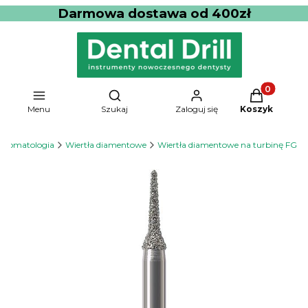
Darmowa dostawa od 400zł
Produkty w 
Otwórz wyszukiwarkę
Menu
Szukaj
Zaloguj się
Koszyk
Stomatologia
Wiertła diamentowe
Wiertła diamentowe na turbinę FG