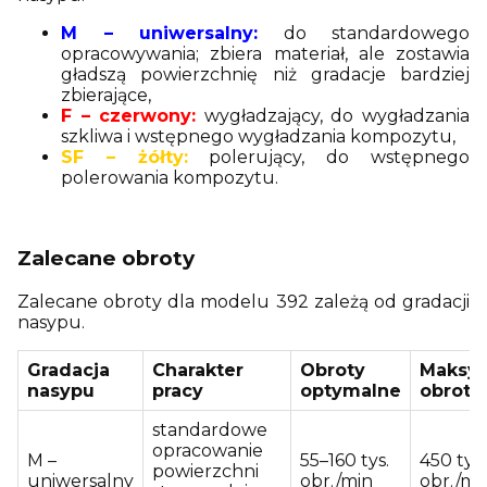
M – uniwersalny:
do standardowego
opracowywania; zbiera materiał, ale zostawia
gładszą powierzchnię niż gradacje bardziej
zbierające,
F – czerwony:
wygładzający, do wygładzania
szkliwa i wstępnego wygładzania kompozytu,
SF – żółty:
polerujący, do wstępnego
polerowania kompozytu.
Zalecane obroty
Zalecane obroty dla modelu 392 zależą od gradacji
nasypu.
Gradacja
Charakter
Obroty
Maksy
nasypu
pracy
optymalne
obroty
standardowe
opracowanie
M –
55–160 tys.
450 tys.
powierzchni
uniwersalny
obr./min
obr./mi