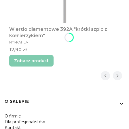
Wiertło diamentowe 392A "krótki szpic z
kołnierzykiem"
PRODUCENT
NTI-KAHLA
Cena
12,90 zł
Zobacz produkt
Linki w stopce
O SKLEPIE
O firmie
Dla profesjonalistów
Kontakt