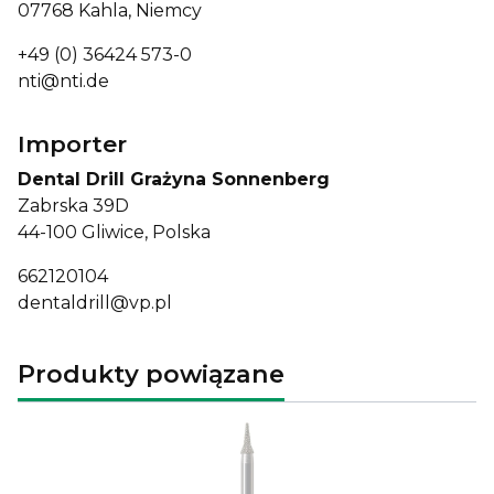
07768 Kahla, Niemcy
+49 (0) 36424 573-0
nti@nti.de
Importer
Dental Drill Grażyna Sonnenberg
Zabrska 39D
44-100 Gliwice, Polska
662120104
dentaldrill@vp.pl
Produkty powiązane