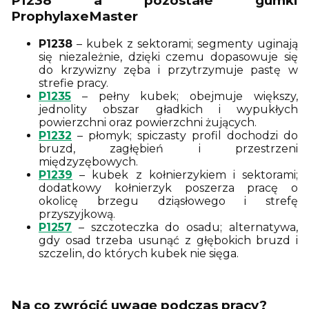
P1238 a pozostałe gumki
ProphylaxeMaster
P1238
– kubek z sektorami; segmenty uginają
się niezależnie, dzięki czemu dopasowuje się
do krzywizny zęba i przytrzymuje pastę w
strefie pracy.
P1235
– pełny kubek; obejmuje większy,
jednolity obszar gładkich i wypukłych
powierzchni oraz powierzchni żujących.
P1232
– płomyk; spiczasty profil dochodzi do
bruzd, zagłębień i przestrzeni
międzyzębowych.
P1239
– kubek z kołnierzykiem i sektorami;
dodatkowy kołnierzyk poszerza pracę o
okolicę brzegu dziąsłowego i strefę
przyszyjkową.
P1257
– szczoteczka do osadu; alternatywa,
gdy osad trzeba usunąć z głębokich bruzd i
szczelin, do których kubek nie sięga.
Na co zwrócić uwagę podczas pracy?