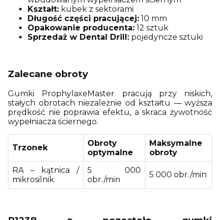
Kształt:
kubek z sektorami
Długość części pracującej:
10 mm
Opakowanie producenta:
12 sztuk
Sprzedaż w Dental Drill:
pojedyncze sztuki
Zalecane obroty
Gumki ProphylaxeMaster pracują przy niskich,
stałych obrotach niezależnie od kształtu — wyższa
prędkość nie poprawia efektu, a skraca żywotność
wypełniacza ściernego.
Obroty
Maksymalne
Trzonek
optymalne
obroty
RA – kątnica /
5 000
5 000 obr./min
mikrosilnik
obr./min