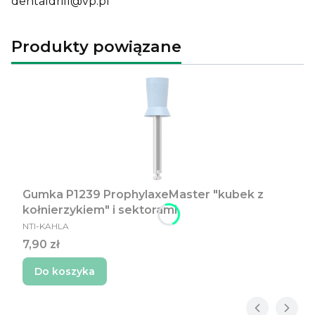
dentaldrill@vp.pl
Produkty powiązane
Gumka P1239 ProphylaxeMaster "kubek z
kołnierzykiem" i sektorami
PRODUCENT
NTI-KAHLA
Cena
7,90 zł
Do koszyka