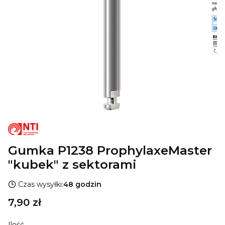
Gumka P1238 ProphylaxeMaster
"kubek" z sektorami
Czas wysyłki:
48 godzin
Cena
7,90 zł
Ilość