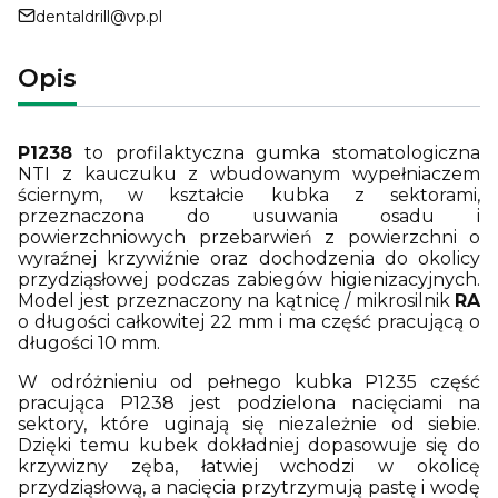
dentaldrill@vp.pl
Opis
P1238
to profilaktyczna gumka stomatologiczna
NTI z kauczuku z wbudowanym wypełniaczem
ściernym, w kształcie kubka z sektorami,
przeznaczona do usuwania osadu i
powierzchniowych przebarwień z powierzchni o
wyraźnej krzywiźnie oraz dochodzenia do okolicy
przydziąsłowej podczas zabiegów higienizacyjnych.
Model jest przeznaczony na kątnicę / mikrosilnik
RA
o długości całkowitej 22 mm i ma część pracującą o
długości 10 mm.
W odróżnieniu od pełnego kubka P1235 część
pracująca P1238 jest podzielona nacięciami na
sektory, które uginają się niezależnie od siebie.
Dzięki temu kubek dokładniej dopasowuje się do
krzywizny zęba, łatwiej wchodzi w okolicę
przydziąsłową, a nacięcia przytrzymują pastę i wodę