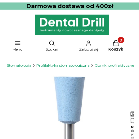
Darmowa dostawa od 400zł
Produkty w 
Otwórz wyszukiwarkę
Menu
Szukaj
Zaloguj się
Koszyk
a
Stomatologia
Profilaktyka stomatologiczna
Gumki profilaktyczne