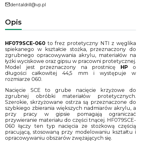
dentaldrill@vp.pl
Opis
HF079SCE-060
to frez protetyczny NTI z węglika
spiekanego w kształcie stożka, przeznaczony do
zgrubnego opracowywania akrylu, materiałów na
łyżki wyciskowe oraz gipsu w pracowni protetycznej.
Model jest przeznaczony na prostnicę
HP
o
długości całkowitej 44,5 mm i występuje w
rozmiarze 060.
Nacięcie SCE to grube nacięcie krzyżowe do
zgrubnej obróbki materiałów protetycznych.
Szerokie, skrzyżowane ostrza są przeznaczone do
szybkiego zbierania większych nadmiarów akrylu, a
przy pracy w gipsie pomagają ograniczać
przywieranie materiału do części tnącej. HF079SCE-
060 łączy ten typ nacięcia ze stożkową częścią
pracującą, stosowaną przy modelowaniu kształtu i
opracowywaniu obszarów zwężających się.