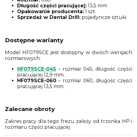
Długość części pracującej:
13,5 mm
Opakowanie producenta:
1 szt.
Sprzedaż w Dental Drill:
pojedyncze sztuki
Dostępne warianty
Model HF079SCE jest dostępny w dwóch wersjach
rozmiarowych:
HF079SCE-045
– rozmiar 045, długość części
pracującej 12,9 mm.
HF079SCE-060
– rozmiar 060, długość części
pracującej 13,5 mm.
Zalecane obroty
Zakres pracy dla tego frezu zależy od trzonka HP i
rozmiaru części pracującej.