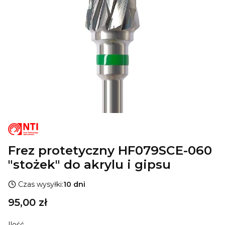
Frez protetyczny HF079SCE-060
"stożek" do akrylu i gipsu
Czas wysyłki:
10 dni
Cena
95,00 zł
Ilość