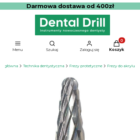
Darmowa dostawa od 400zł
Produkty w 
Otwórz wyszukiwarkę
Menu
Szukaj
Zaloguj się
Koszyk
na główna
Technika dentystyczna
Frezy protetyczne
Frezy do akrylu