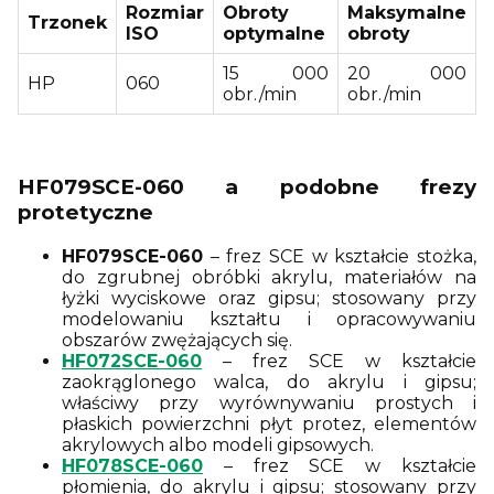
Rozmiar
Obroty
Maksymalne
Trzonek
ISO
optymalne
obroty
15 000
20 000
HP
060
obr./min
obr./min
HF079SCE-060 a podobne frezy
protetyczne
HF079SCE-060
– frez SCE w kształcie stożka,
do zgrubnej obróbki akrylu, materiałów na
łyżki wyciskowe oraz gipsu; stosowany przy
modelowaniu kształtu i opracowywaniu
obszarów zwężających się.
HF072SCE-060
– frez SCE w kształcie
zaokrąglonego walca, do akrylu i gipsu;
właściwy przy wyrównywaniu prostych i
płaskich powierzchni płyt protez, elementów
akrylowych albo modeli gipsowych.
HF078SCE-060
– frez SCE w kształcie
płomienia, do akrylu i gipsu; stosowany przy