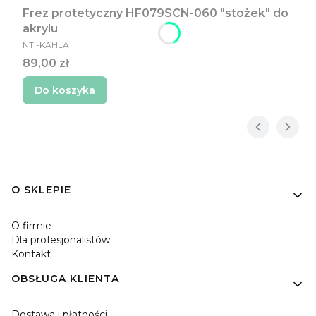
Frez protetyczny HF079SCN-060 "stożek" do
akrylu
PRODUCENT
NTI-KAHLA
Cena
89,00 zł
Do koszyka
Linki w stopce
O SKLEPIE
O firmie
Dla profesjonalistów
Kontakt
OBSŁUGA KLIENTA
Dostawa i płatności