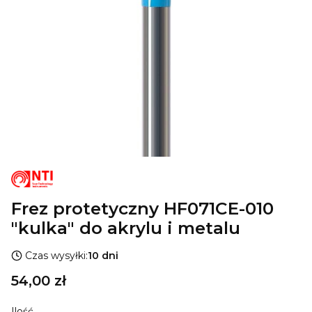
Frez protetyczny HF071CE-010
"kulka" do akrylu i metalu
Czas wysyłki:
10 dni
Cena
54,00 zł
Ilość