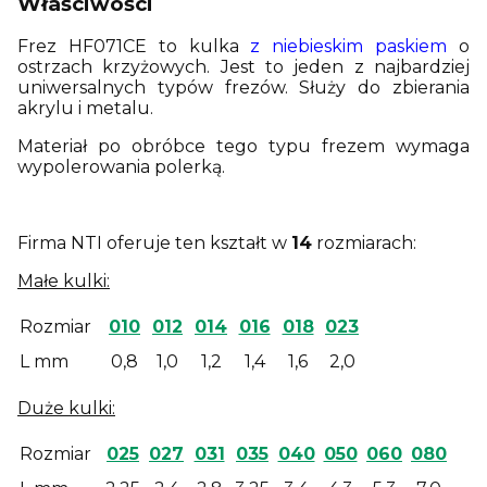
Właściwości
Frez HF071CE to kulka
z niebieskim paskiem
o
ostrzach krzyżowych. Jest to jeden z najbardziej
uniwersalnych typów frezów. Służy do zbierania
akrylu i metalu.
Materiał po obróbce tego typu frezem wymaga
wypolerowania polerką.
Firma NTI oferuje ten kształt w
14
rozmiarach:
Małe kulki:
Rozmiar
010
012
014
016
018
023
L mm
0,8
1,0
1,2
1,4
1,6
2,0
Duże kulki:
Rozmiar
025
027
031
035
040
050
060
080