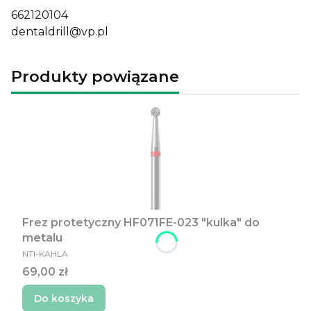
662120104
dentaldrill@vp.pl
Produkty powiązane
Frez protetyczny HF071FE-023 "kulka" do
metalu
PRODUCENT
NTI-KAHLA
Cena
69,00 zł
Do koszyka