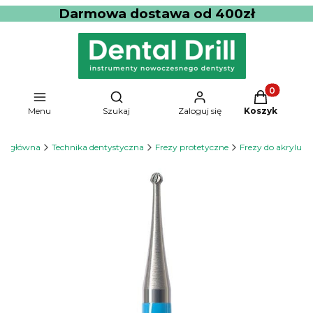
Darmowa dostawa od 400zł
Produkty w 
Otwórz wyszukiwarkę
Menu
Szukaj
Zaloguj się
Koszyk
na główna
Technika dentystyczna
Frezy protetyczne
Frezy do akrylu