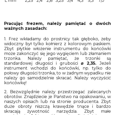
L mm
2,25
2,4
2,8
3,25
3,4
4,3
5,3
7,0
Pracując frezem, należy pamiętać o dwóch
ważnych zasadach:
1. Frez wkładamy do prostnicy tak głęboko, żeby
widoczny był tylko kołnierz z kolorowym paskiem.
Zbyt płytkie włożenie instrumentu do końcówki
może zakończyć się jego wygięciem lub złamaniem
trzonka. Należy pamiętać, że trzonki są
standardowej długości i grubości
⌀ 2,35.
Jeżeli
instrument wchodzi do końcówki, np. tylko do
połowy długości trzonka, to w żadnym wypadku nie
należy go samodzielnie skracać. Należy wyczyścić
końcówkę!
2. Bezwzględnie należy przestrzegać zalecanych
obrotów. Znajdziecie je Państwo na opakowaniu, w
naszych opisach lub na stronie producenta. Zbyt
duże obroty niszczą krawędzie tnące i bardzo
skracają żywotność narzędzia. Zbyt małe