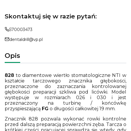
Skontaktuj się w razie pytań:
570003473
dentaldrill@vp.pl
Opis
828
to diamentowe wiertło stomatologiczne NTI w
kształcie tarczowego znacznika głębokości,
przeznaczone do zaznaczania kontrolowanej
głębokości preparacji szkliwa pod licówki. Model
występuje w rozmiarach 026 i 030 i jest
przeznaczony na turbinę / końcówkę
przyspieszającą
FG
o długości całkowitej 19 mm.
Znacznik 828 pozwala wykonać rowki kontrolne
przed dalszą preparacją powierzchni zęba. Tarcza o
krótkiej części pracującej sprawdza się wtedy, gdy