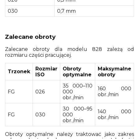
030
0,7 mm
Zalecane obroty
Zalecane obroty dla modelu 828 zależą od
rozmiaru części pracującej.
Rozmiar
Obroty
Maksymalne
Trzonek
ISO
optymalne
obroty
35 000–110
160 000
FG
026
000
obr./min
obr./min
30 000–95
140 000
FG
030
000
obr./min
obr./min
Obroty optymalne należy traktować jako zakres