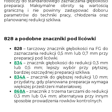
roboczy do standardowego zaznaczania głębokości
preparacji. Maksymalne obroty są wartością
graniczną i nie powinny zastępować doboru
parametrów do techniki pracy, chłodzenia oraz
planowanej redukcji szkliwa.
828 a podobne znaczniki pod licówki
828
– tarczowy znacznik głębokości na FG do
zaznaczania redukcji 0,5 mm lub 0,7 mm przy
preparacji pod licówki.
834
– znacznik głębokości do redukcji 0,3 mm
lub 0,5 mm; lepszy wybór przy płytszej,
bardziej oszczędnej preparacji szkliwa.
834A
– znacznik do głębszej redukcji 1,0 mm;
przydatny, gdy planowana preparacja wymaga
większej przestrzeni materiałowej.
868A
– znacznik z trzema tarczami do redukcji
0,3 mm lub 0,4 mm; alternatywa przy innym
sposobie prowadzenia rowków kontrolnych.