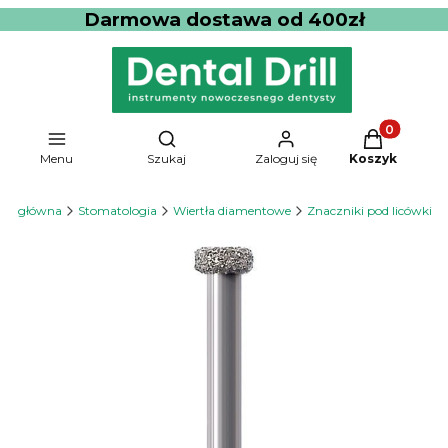
Darmowa dostawa od 400zł
Produkty w 
Otwórz wyszukiwarkę
Menu
Szukaj
Zaloguj się
Koszyk
ona główna
Stomatologia
Wiertła diamentowe
Znaczniki pod licówki