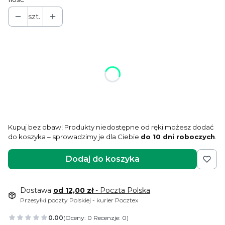
szt.
Wybierz wariant produktu:
Poszczególne warianty mogą różnić się ceną
*
rozmiar części pracującej
Wybierz
Kupuj bez obaw! Produkty niedostępne od ręki możesz dodać
do koszyka – sprowadzimy je dla Ciebie
do 10 dni roboczych
.
Dodaj do koszyka
Dostawa
od 12,00 zł
- Poczta Polska
Przesyłki poczty Polskiej - kurier Pocztex
0.00
(Oceny: 0 Recenzje: 0)