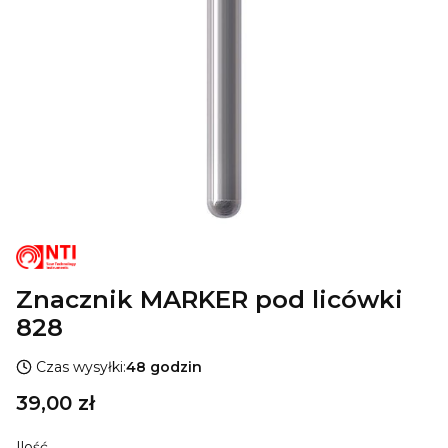
Znacznik MARKER pod licówki
828
Czas wysyłki:
48 godzin
Cena
39,00 zł
Ilość