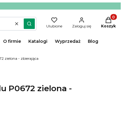
Produkty w kos
Wyczyść
Szukaj
Ulubione
Zaloguj się
Koszyk
O firmie
Katalogi
Wyprzedaż
Blog
 zielona - zbierająca
u P0672 zielona -