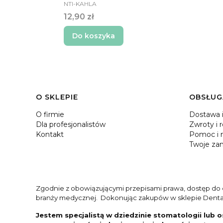
PRODUCENT
NTI-KAHLA
Cena
12,90 zł
Do koszyka
Linki w stopce
O SKLEPIE
OBSŁUG
O firmie
Dostawa i
Dla profesjonalistów
Zwroty i 
Kontakt
Pomoc i n
Twoje za
Zgodnie z obowiązującymi przepisami prawa, dostęp do cz
branży medycznej. Dokonując zakupów w sklepie Dentald
Jestem specjalistą w dziedzinie stomatologii lub