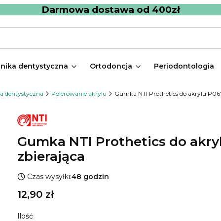
Darmowa dostawa od 400zł
nika dentystyczna
Ortodoncja
Periodontologia
ka dentystyczna
Polerowanie akrylu
Gumka NTI Prothetics do akrylu P0672
Gumka NTI Prothetics do akryl
zbierająca
Czas wysyłki:
48 godzin
Cena
12,90 zł
Ilość