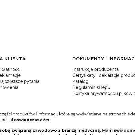
A KLIENTA
DOKUMENTY I INFORMAC
 płatności
Instrukcje producenta
reklamacje
Certyfikaty i deklaracje prod
ajczęstsze pytania
Katalogi
mówienia
Regulamin sklepu
Polityka prywatności i plików 
ęści produktów i informacji, które są wyświetlane na stronach sklep
rill.pl
oświadczasz że:
 osobą związaną zawodowo z branżą medyczną. Mam świadomość