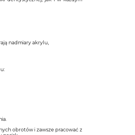
rają nadmiary akrylu,
u:
nia.
anych obrotów i zawsze pracować z