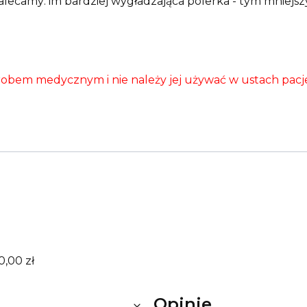
ecamy: im bardziej wygładzająca polerka - tym mniejszy
robem medycznym i nie należy jej używać w ustach pacj
0,00 zł
Opinie