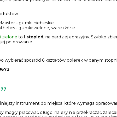
roduktów:
Master - gumki niebieskie
etics - gumki: zielone, szare i żółte
 zielone
to
I stopień
, najbardziej abrazyjny. Szybko zbie
ej polerowanie.
o wybierać spośród 6 kształtów polerek w danym stopni
0672
677
niejszy instrument do miejsca, które wymaga opracowa
y mogły pracować długo, należy nie przekraczać zalec