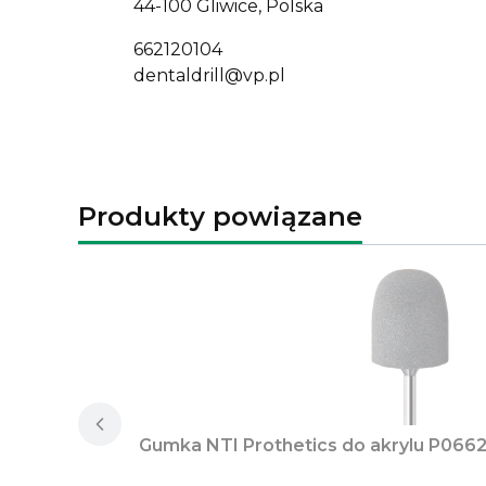
44-100 Gliwice, Polska
662120104
dentaldrill@vp.pl
Produkty powiązane
Gumka NTI Prothetics do akrylu P0662