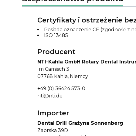
Certyfikaty i ostrzeżenie b
Posiada oznaczenie CE (zgodność z n
ISO 13485
Producent
NTI-Kahla GmbH Rotary Dental Instr
Im Camisch 3
07768 Kahla, Niemcy
+49 (0) 36424 573-0
nti@nti.de
Importer
Dental Drill Grażyna Sonnenberg
Zabrska 39D