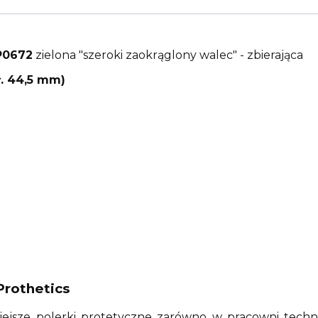
P0672
zielona "szeroki zaokrąglony walec" - zbierająca
. 44,5 mm)
Prothetics
ejsze polerki protetyczne zarówno w pracowni techni