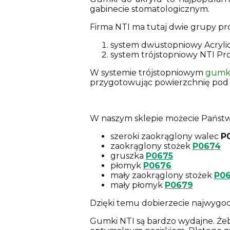
gabinecie stomatologicznym.
Firma NTI ma tutaj dwie grupy p
system dwustopniowy Acrylic
system trójstopniowy NTI Proth
W systemie trójstopniowym
gumki
przygotowując powierzchnię pod j
W naszym sklepie możecie Państw
szeroki zaokrąglony walec
P
zaokrąglony stożek
P0674
gruszka
P0675
płomyk
P0676
mały zaokrąglony stożek
P0
mały płomyk
P0679
Dzięki temu dobierzecie najwygod
Gumki NTI są bardzo wydajne. Żeb