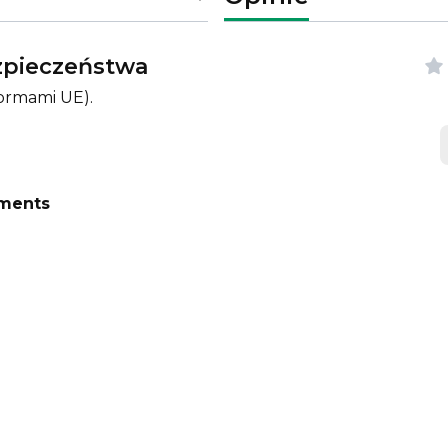
ezpieczeństwa
ormami UE).
uments